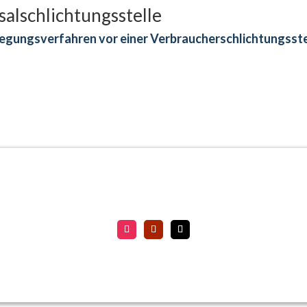
al­schlichtungs­stelle
beilegungsverfahren vor einer Verbraucherschlichtungsst
Geld mit Köpfchen
Impressum
|
Datenschutz
|
Erstinformation