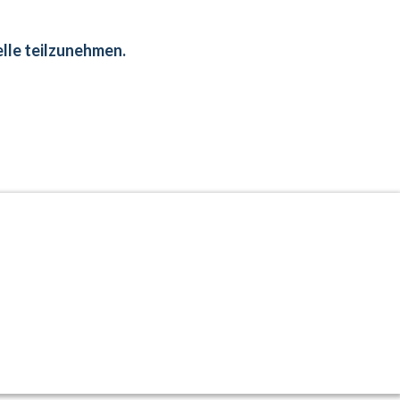
elle teilzunehmen.
Designed by marketing-jacobs.de